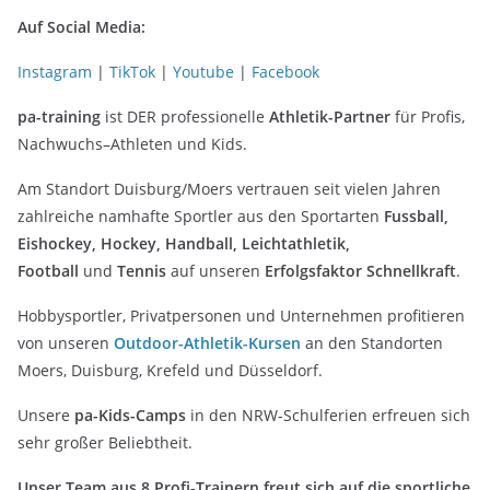
Auf Social Media:
Instagram
|
TikTok
|
Youtube
|
Facebook
pa-training
ist DER professionelle
Athletik-Partner
für Profis,
Nachwuchs–Athleten und Kids.
Am Standort Duisburg/Moers vertrauen seit vielen Jahren
zahlreiche namhafte Sportler aus den Sportarten
Fussball,
Eishockey, Hockey, Handball, Leichtathletik,
Football
und
Tennis
auf unseren
Erfolgsfaktor Schnellkraft
.
Hobbysportler, Privatpersonen und Unternehmen profitieren
von unseren
Outdoor-Athletik-Kursen
an den Standorten
Moers, Duisburg, Krefeld und Düsseldorf.
Unsere
pa-Kids-Camps
in den NRW-Schulferien erfreuen sich
sehr großer Beliebtheit.
Unser Team aus 8 Profi-Trainern freut sich auf die sportliche