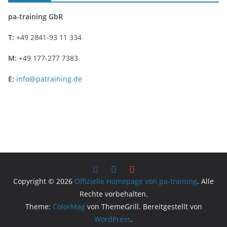
pa-training GbR
T:
+49 2841-93 11 334
M:
+49 177-277 7383
E:
info@patraining.de
Copyright © 2026
Offizielle Homepage von pa-training
. Alle
Rechte vorbehalten.
Theme:
ColorMag
von ThemeGrill. Bereitgestellt von
WordPress
.