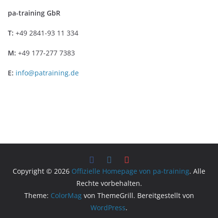
pa-training GbR
T:
+49 2841-93 11 334
M:
+49 177-277 7383
E:
info@patraining.de
Copyright © 2026
Offizielle Homepage von pa-training
. Alle
Rechte vorbehalten.
Theme:
ColorMag
von ThemeGrill. Bereitgestellt von
WordPress
.